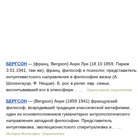
БЕРГСОН
— [франц. Bergson] Анри Луи (18.10.1859, Париж
3.01.1941, там же), франц. философ и психолог, представитель
интуитивистского направления в философии жизни (А.
Шопенгауэр, Ф. Ницше). Б. рос в религ. евр. семье,
воспитывавшей его в атмосфере… …
Православная энциклопедия
БЕРГСОН
— (Bergson) Анри (1859 1941) французский
философ, возродивший традиции классической метафизики,
один из основоположников гуманитарно антропологического
направления западной философии. Представитель
интуитивизма, эволюционистского спиритуализма и… …
История Философии: Энциклопедия