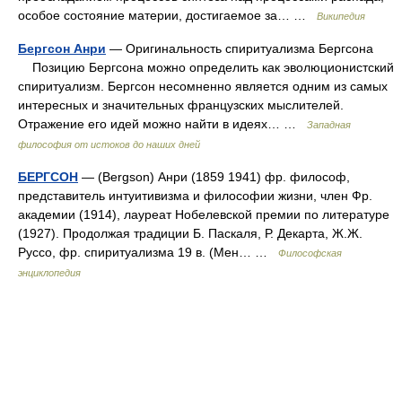
особое состояние материи, достигаемое за… …
Википедия
Бергсон Анри
— Оригинальность спиритуализма Бергсона
Позицию Бергсона можно определить как эволюционистский
спиритуализм. Бергсон несомненно является одним из самых
интересных и значительных французских мыслителей.
Отражение его идей можно найти в идеях… …
Западная
философия от истоков до наших дней
БЕРГСОН
— (Bergson) Анри (1859 1941) фр. философ,
представитель интуитивизма и философии жизни, член Фр.
академии (1914), лауреат Нобелевской премии по литературе
(1927). Продолжая традиции Б. Паскаля, Р. Декарта, Ж.Ж.
Руссо, фр. спиритуализма 19 в. (Мен… …
Философская
энциклопедия