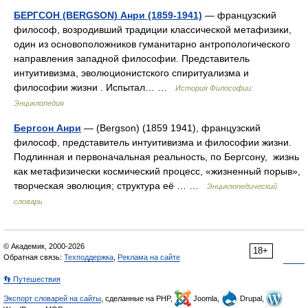
БЕРГСОН (BERGSON) Анри (1859-1941)
— французский
философ, возродивший традиции классической метафизики,
один из основоположников гуманитарно антропологического
направления западной философии. Представитель
интуитивизма, эволюционистского спиритуализма и
философии жизни . Испытал… …
История Философии:
Энциклопедия
Бергсон Анри
— (Bergson) (1859 1941), французский
философ, представитель интуитивизма и философии жизни.
Подлинная и первоначальная реальность, по Бергсону, жизнь
как метафизически космический процесс, «жизненный порыв»,
творческая эволюция; структура её … …
Энциклопедический
словарь
© Академик, 2000-2026
18+
Обратная связь:
Техподдержка
,
Реклама на сайте
👣 Путешествия
Экспорт словарей на сайты
, сделанные на PHP,
Joomla,
Drupal,